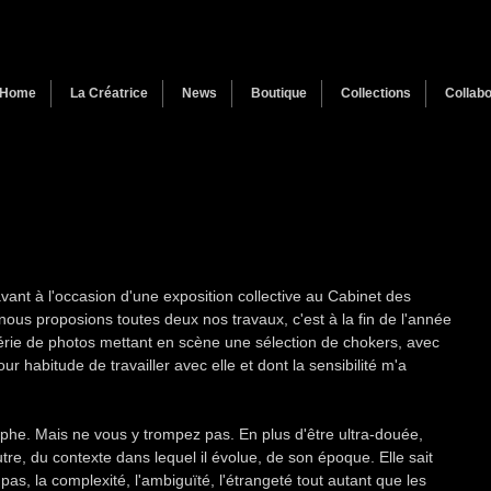
Home
La Créatrice
News
Boutique
Collections
Collabo
nt à l'occasion d'une exposition collective au Cabinet des 
nous proposions toutes deux nos travaux, c'est à la fin de l'année 
ie de photos mettant en scène une sélection de chokers, avec 
r habitude de travailler avec elle et dont la sensibilité m'a 
phe. Mais ne vous y trompez pas. En plus d'être ultra-douée, 
utre, du contexte dans lequel il évolue, de son époque. Elle sait 
pas, la complexité, l'ambiguïté, l'étrangeté tout autant que les 