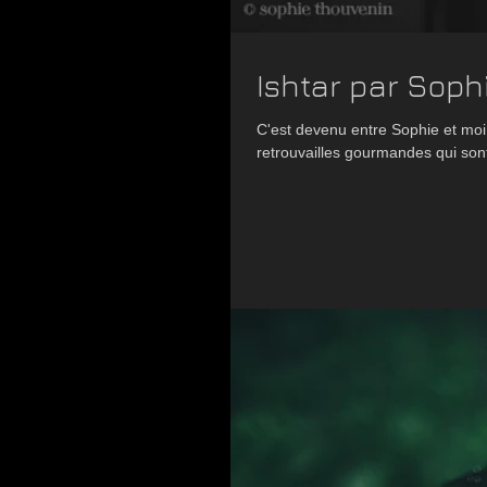
Ishtar par Sop
C'est devenu entre Sophie et moi
retrouvailles gourmandes qui sont