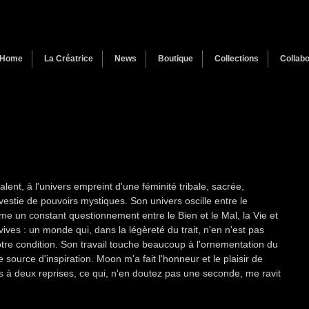
Home
La Créatrice
News
Boutique
Collections
Collabo
alent, à l'univers empreint d'une féminité tribale, sacrée, 
vestie de pouvoirs mystiques. Son univers oscille entre le 
me un constant questionnement entre le Bien et le Mal, la Vie et 
vives : un monde qui, dans la légèreté du trait, n'en n'est pas 
re condition. Son travail touche beaucoup à l'ornementation du 
e source d'inspiration. Moon m'a fait l'honneur et le plaisir de 
s à deux reprises, ce qui, n'en doutez pas une seconde, me ravit 