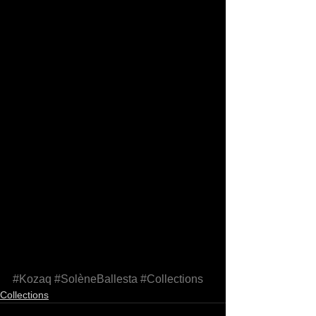
#Kozaq
#SolèneBallesta
#Collections
Collections