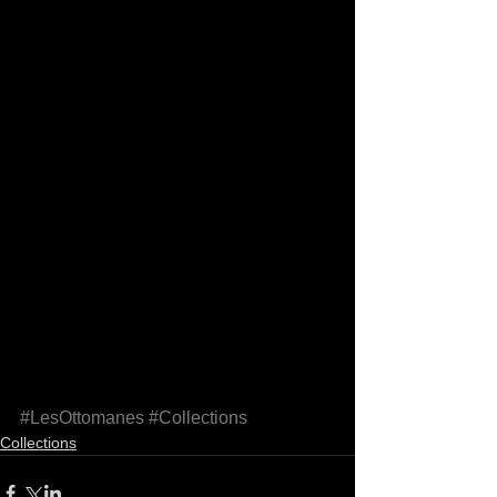
#LesOttomanes
#Collections
Collections