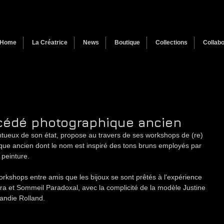
Home
La Créatrice
News
Boutique
Collections
Collabo
océdé photographique ancien
tueux de son état, propose au travers de ses workshops de (re) 
ue ancien dont le nom est inspiré des tons bruns employés par 
 peinture.
workshops entre amis que les bijoux se sont prêtés à l'expérience 
ra et Sommeil Paradoxal, avec la complicité de la modèle Justine 
Sandie Rolland.